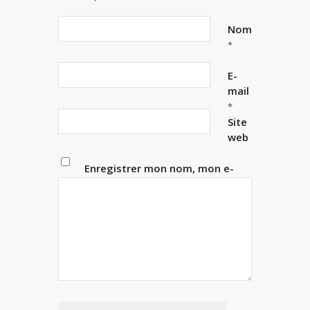
Nom
*
E-
mail
*
Site
web
Enregistrer mon nom, mon e-
mail et mon site dans le
navigateur pour mon prochain
commentaire.