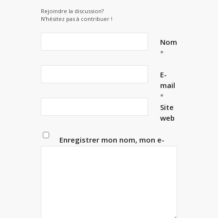
Rejoindre la discussion?
N’hésitez pas à contribuer !
Nom
*
E-
mail
*
Site
web
Enregistrer mon nom, mon e-
mail et mon site dans le
navigateur pour mon prochain
commentaire.